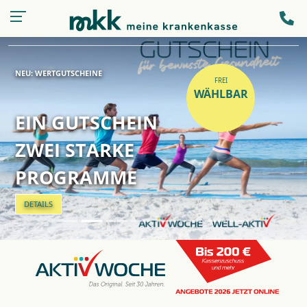
Kassen-
LOGIN
NEU: WERTGUTSCHEINE
FREI
WÄHLBAR
EIN GUTSCHEIN
ZWEI STARKE
PROGRAMME
DETAILS