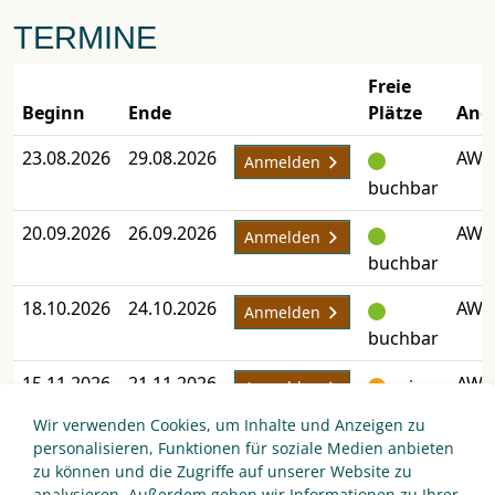
TERMINE
Freie
Beginn
Ende
Plätze
Ang
23.08.2026
29.08.2026
AW-
Anmelden
buchbar
20.09.2026
26.09.2026
AW-
Anmelden
buchbar
18.10.2026
24.10.2026
AW-
Anmelden
buchbar
15.11.2026
21.11.2026
AW-
ein
Anmelden
Platz
Wir verwenden Cookies, um Inhalte und Anzeigen zu
frei
personalisieren, Funktionen für soziale Medien anbieten
zu können und die Zugriffe auf unserer Website zu
06.12.2026
12.12.2026
AW-
Anmelden
analysieren. Außerdem geben wir Informationen zu Ihrer